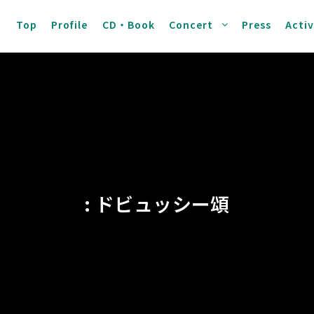
Top
Profile
CD・Book
Concert
Press
Activ
: ドビュッシー頌