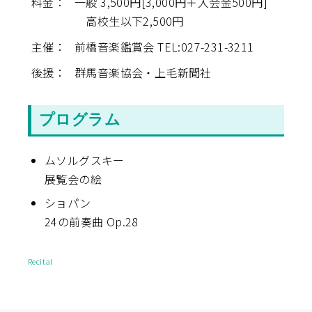
料金：
一般 3,500円[3,000円＋入会金500円]
高校生以下2,500円
主催：
前橋音楽鑑賞会 TEL:027-231-3211
後援：
群馬音楽協会・上毛新聞社
プログラム
ムソルグスキー
展覧会の絵
ショパン
24の前奏曲 Op.28
Recital