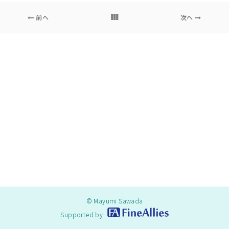
前へ
次へ
© Mayumi Sawada
Supported by