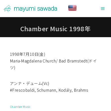
mayumi sawada
メ
Chamber Music 1998年
1998年7月10日(金)
Maria-Magdalena Church/ Bad Bramstedt(ドイ
ツ)
アンナ・デューム(Vc)
#Frescobaldi, Schumann, Kodály, Brahms
Chamber Music