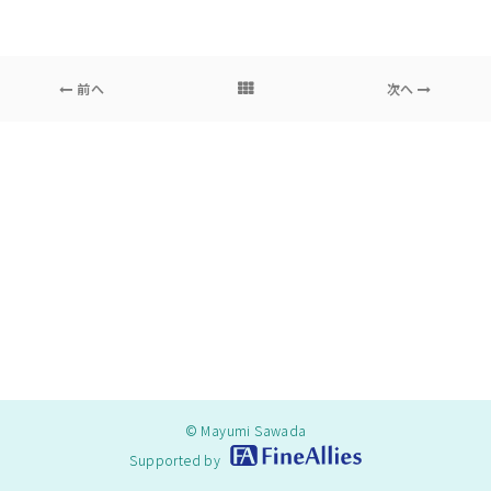
前へ
次へ
© Mayumi Sawada
Supported by