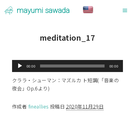
mayumi sawada
メ
meditation_17
音
00:00
00:00
声
プ
クララ・シューマン：マズルカ ト短調(「音楽の
レ
夜会」Op.6より)
ー
ヤ
作成者
fineallies
投稿日
2020年11月29日
ー