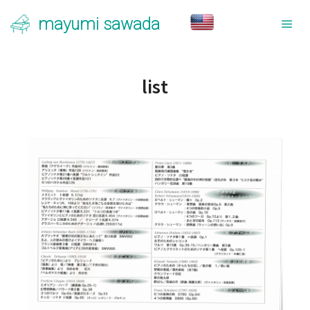
mayumi sawada
メ
list