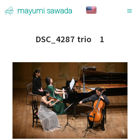
mayumi sawada
メ
DSC_4287 trio 1