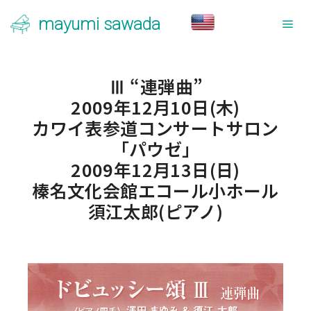
mayumi sawada
メ
Ⅲ “連弾曲”
2009年12月10日(木)
カワイ表参道コンサートサロン
「パウゼ」
2009年12月13日(日)
榛名文化会館エコール小ホール
須江太郎(ピアノ)