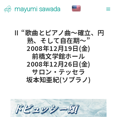
mayumi sawada
メ
Ⅱ “歌曲とピアノ曲～確立、円
熟、そして自在期～”
2008年12月19日(金)
前橋文学館ホール
2008年12月26日(金)
サロン・テッセラ
坂本知亜紀(ソプラノ)