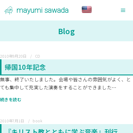
mayumi sawada
メ
Blog
2010年9月20日
CD
帰国10年記念
無事、終了いたしました。会場や皆さんの雰囲気がよく、と
ても集中して充実した演奏をすることができました…
続きを読む
2010年7月1日
book
『キリスト教とともに学ぶ音楽』刊行