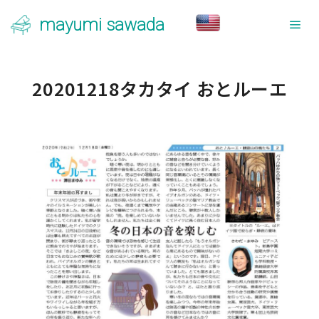
mayumi sawada
メ
20201218タカタイ おとルーエ