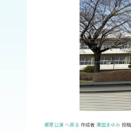
郷里公演 へ戻る
作成者
澤田まゆみ
投